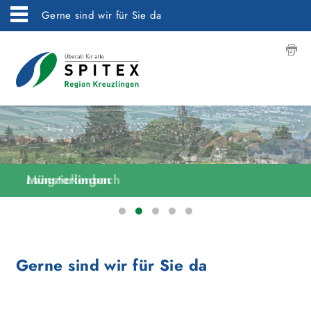
Gerne sind wir für Sie da
Langrickenbach
Münsterlingen
Gerne sind wir für Sie da