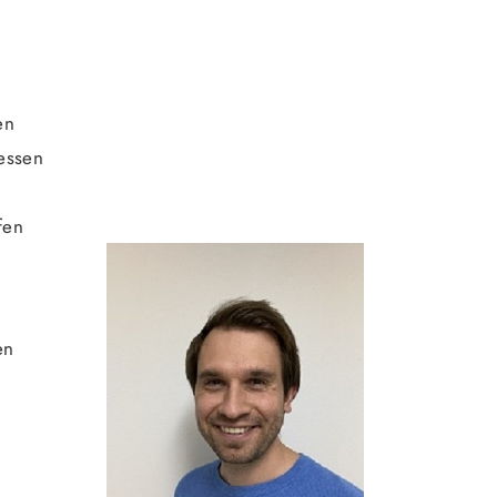
en
gessen
fen
en