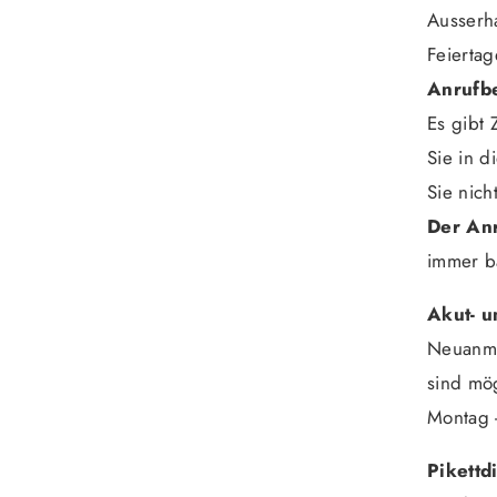
Ausserh
Feiertag
Anrufb
Es gibt 
Sie in d
Sie nic
Der Anr
immer b
Akut- u
Neuanme
sind mög
Montag -
Pikettd