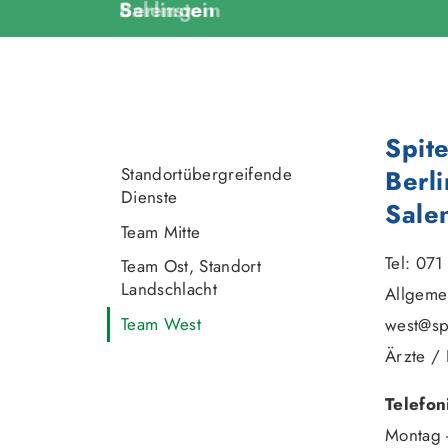
Salenstein
Spit
Standortübergreifende
Berl
Dienste
Sale
Team Mitte
Tel: 07
Team Ost, Standort
Landschlacht
Allgeme
Team West
west@sp
Ärzte / 
Telefon
Montag -