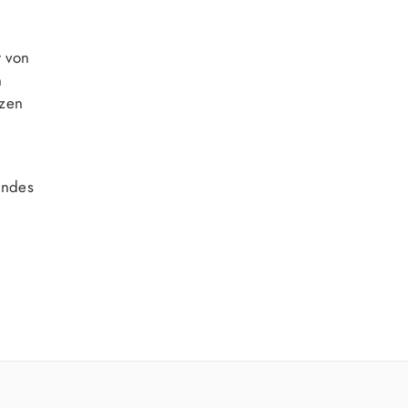
t von
n
rzen
andes