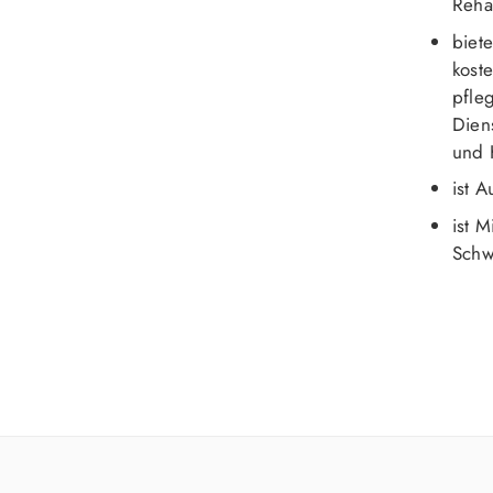
Rehab
biete
kost
pfle
Dien
und 
ist 
ist 
Schw