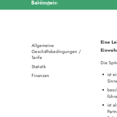
Salenstein
Berlingen
Eine Le
Allgemeine
Einwohn
Geschäftsbedingungen /
Tarife
Die Spi
Statistik
ist e
Finanzen
Sinn
besc
führ
ist 
Part