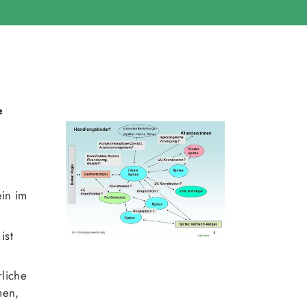
e
ein im
ist
rliche
men,